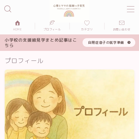
MENU
HOME
プロフィール
カテゴリ
お問い合わせ
小学校の支援級見学まとめ記事はこ
自閉症息子の就学準備
プロフィール
ちら
プロフィール
こころの関わり
知育と学習
習い事
つくること・あそびの時間
おでかけ・体験