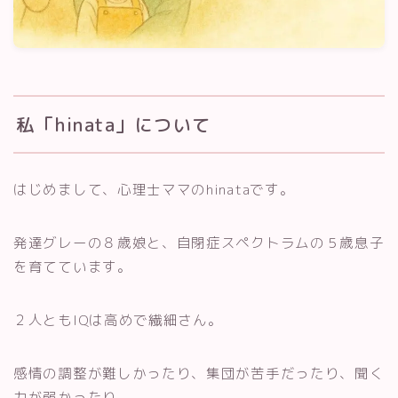
園・学校のこと
就学準備
繊細っ子の日々
私「hinata」について
成長記録
こころと体調
はじめまして、心理士ママのhinataです。
お問合せ
発達グレーの８歳娘と、自閉症スペクトラムの５歳息子
を育てています。
２人ともIQは高めで繊細さん。
感情の調整が難しかったり、集団が苦手だったり、聞く
力が弱かったり。